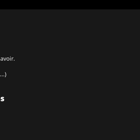
avoir.
..)
es