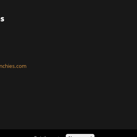
es
enchies.com