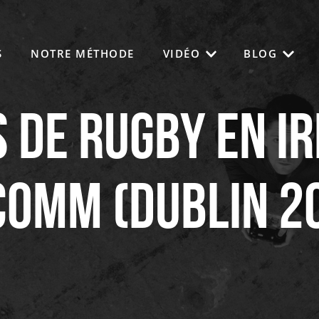
S
NOTRE MÉTHODE
VIDÉO
BLOG
s de Rugby en I
omm (Dublin 2