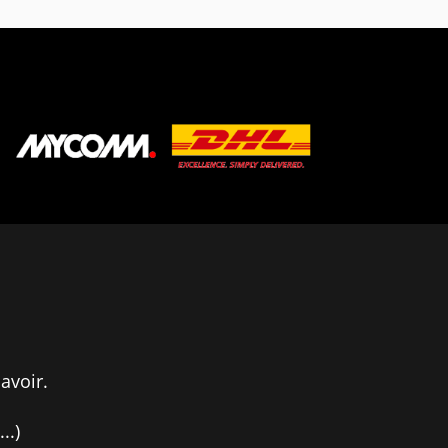
avoir.
..)